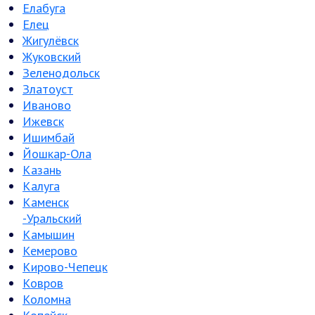
Елабуга
Елец
Жигулёвск
Жуковский
Зеленодольск
Златоуст
Иваново
Ижевск
Ишимбай
Йошкар-Ола
Казань
Калуга
Каменск
-Уральский
Камышин
Кемерово
Кирово-Чепецк
Ковров
Коломна