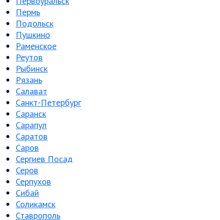
Первоуральск
Пермь
Подольск
Пушкино
Раменское
Реутов
Рыбинск
Рязань
Салават
Санкт-Петербург
Саранск
Сарапул
Саратов
Саров
Сергиев Посад
Серов
Серпухов
Сибай
Соликамск
Ставрополь