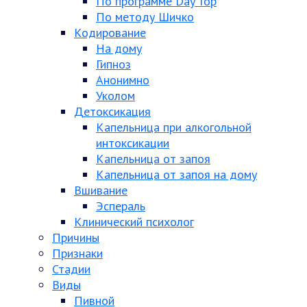
По программе Day Top
По методу Шичко
Кодирование
На дому
Гипноз
Анонимно
Уколом
Детоксикация
Капельница при алкогольной
интоксикации
Капельница от запоя
Капельница от запоя на дому
Вшивание
Эспераль
Клинический психолог
Причины
Признаки
Стадии
Виды
Пивной